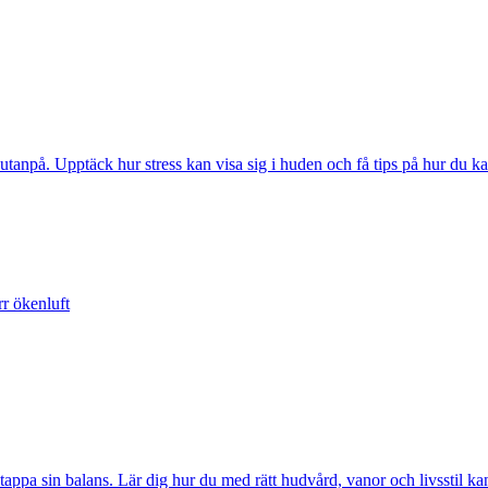
utanpå. Upptäck hur stress kan visa sig i huden och få tips på hur du ka
rr ökenluft
appa sin balans. Lär dig hur du med rätt hudvård, vanor och livsstil kan 