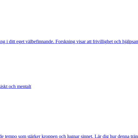
ing i ditt eget välbefinnande. Forskning visar att frivillighet och hjälp
iskt och mentalt
e tempo som stärker kroppen och lugnar sinnet. Lär dig hur denna träni