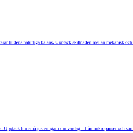
varar hudens naturliga balans. Upptäck skillnaden mellan mekanisk och k
s
. Upptäck hur små justeringar i din vardag – från mikropauser och söm