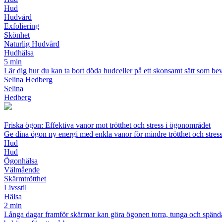
Hud
Hudvård
Exfoliering
Skönhet
Naturlig Hudvård
Hudhälsa
5 min
Lär dig hur du kan ta bort döda hudceller på ett skonsamt sätt som be
Selina Hedberg
Selina
Hedberg
Friska ögon: Effektiva vanor mot trötthet och stress i ögonområdet
Ge dina ögon ny energi med enkla vanor för mindre trötthet och stres
Hud
Hud
Ögonhälsa
Välmående
Skärmtrötthet
Livsstil
Hälsa
2 min
Långa dagar framför skärmar kan göra ögonen torra, tunga och spända