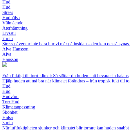
Hud
Hud
Stress
Hudhälsa
Välmående
Återhämtning
Livsstil
7 min
Stress påverkar inte bara hur vi mår på insidan – den kan också synas 
Alva Hansson
Alva
Hansson
Från fuktigt till torrt klimat: Så stöttar du huden i att bevara sin balans
Hjälp huden att må bra när klimatet förändras – från tropisk fukt till to
Hud
Hud
Hudvård
Torr Hud
Klimatanpassning
Skönhet
Hälsa
3 min
När luftfuktigheten sjunker och klimatet blir torrare kan huden snabbt t