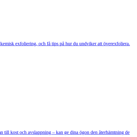
emisk exfoliering, och få tips på hur du undviker att överexfoliera.
n till kost och avslappning – kan ge dina ögon den återhämtning de