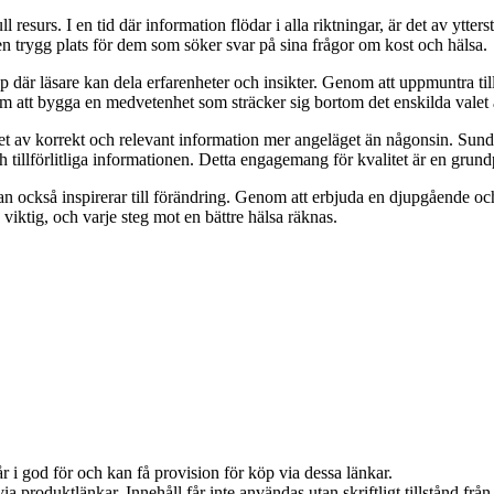
urs. I en tid där information flödar i alla riktningar, är det av yttersta 
n trygg plats för dem som söker svar på sina frågor om kost och hälsa.
p där läsare kan dela erfarenheter och insikter. Genom att uppmuntra ti
 om att bygga en medvetenhet som sträcker sig bortom det enskilda valet
ovet av korrekt och relevant information mer angeläget än någonsin. Sund 
ch tillförlitliga informationen. Detta engagemang för kvalitet är en grund
an också inspirerar till förändring. Genom att erbjuda en djupgående oc
viktig, och varje steg mot en bättre hälsa räknas.
 i god för och kan få provision för köp via dessa länkar.
via produktlänkar. Innehåll får inte användas utan skriftligt tillstånd fr