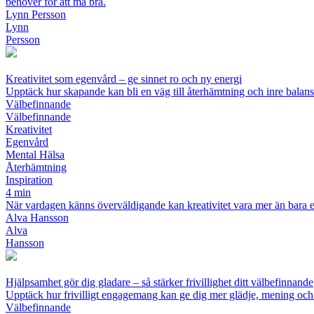
behöver för att må bra.
Lynn Persson
Lynn
Persson
Kreativitet som egenvård – ge sinnet ro och ny energi
Upptäck hur skapande kan bli en väg till återhämtning och inre balans
Välbefinnande
Välbefinnande
Kreativitet
Egenvård
Mental Hälsa
Återhämtning
Inspiration
4 min
När vardagen känns överväldigande kan kreativitet vara mer än bara et
Alva Hansson
Alva
Hansson
Hjälpsamhet gör dig gladare – så stärker frivillighet ditt välbefinnande
Upptäck hur frivilligt engagemang kan ge dig mer glädje, mening och 
Välbefinnande