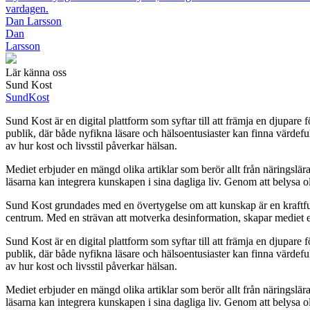
vardagen.
Dan Larsson
Dan
Larsson
Lär känna oss
Sund Kost
Sund
Kost
Sund Kost är en digital plattform som syftar till att främja en djupare 
publik, där både nyfikna läsare och hälsoentusiaster kan finna värdefu
av hur kost och livsstil påverkar hälsan.
Mediet erbjuder en mängd olika artiklar som berör allt från näringslära o
läsarna kan integrera kunskapen i sina dagliga liv. Genom att belysa ol
Sund Kost grundades med en övertygelse om att kunskap är en kraftfull res
centrum. Med en strävan att motverka desinformation, skapar mediet e
Sund Kost är en digital plattform som syftar till att främja en djupare 
publik, där både nyfikna läsare och hälsoentusiaster kan finna värdefu
av hur kost och livsstil påverkar hälsan.
Mediet erbjuder en mängd olika artiklar som berör allt från näringslära o
läsarna kan integrera kunskapen i sina dagliga liv. Genom att belysa ol