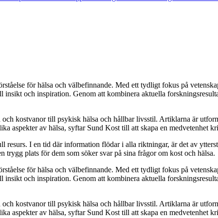
förståelse för hälsa och välbefinnande. Med ett tydligt fokus på vetenskapl
ll insikt och inspiration. Genom att kombinera aktuella forskningsresult
ch kostvanor till psykisk hälsa och hållbar livsstil. Artiklarna är utform
ika aspekter av hälsa, syftar Sund Kost till att skapa en medvetenhet kr
urs. I en tid där information flödar i alla riktningar, är det av yttersta 
n trygg plats för dem som söker svar på sina frågor om kost och hälsa.
förståelse för hälsa och välbefinnande. Med ett tydligt fokus på vetenskapl
ll insikt och inspiration. Genom att kombinera aktuella forskningsresult
ch kostvanor till psykisk hälsa och hållbar livsstil. Artiklarna är utform
ika aspekter av hälsa, syftar Sund Kost till att skapa en medvetenhet kr