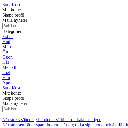
Sund
Kost
Mitt konto
Skapa profil
Maila nyheter
Kategorier
Fötter
Hud
Mun
Öron
Ögon
Hår
Mentalt
Diet
Han
Apotek
Sund
Kost
Mitt konto
Skapa profil
Maila nyheter
När stress sätter sig i huden – så hittar du balansen igen
När stressen sätter spår i huden – lär dig tolka signalerna och återfå di