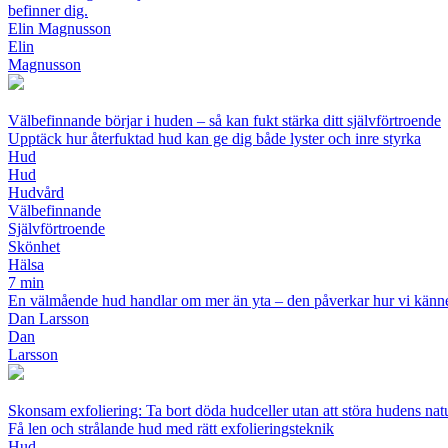
befinner dig.
Elin Magnusson
Elin
Magnusson
Välbefinnande börjar i huden – så kan fukt stärka ditt självförtroende
Upptäck hur återfuktad hud kan ge dig både lyster och inre styrka
Hud
Hud
Hudvård
Välbefinnande
Självförtroende
Skönhet
Hälsa
7 min
En välmående hud handlar om mer än yta – den påverkar hur vi känner os
Dan Larsson
Dan
Larsson
Skonsam exfoliering: Ta bort döda hudceller utan att störa hudens nat
Få len och strålande hud med rätt exfolieringsteknik
Hud