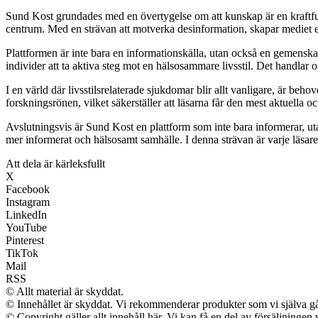
Sund Kost grundades med en övertygelse om att kunskap är en kraftfull res
centrum. Med en strävan att motverka desinformation, skapar mediet e
Plattformen är inte bara en informationskälla, utan också en gemenska
individer att ta aktiva steg mot en hälsosammare livsstil. Det handlar
I en värld där livsstilsrelaterade sjukdomar blir allt vanligare, är beh
forskningsrönen, vilket säkerställer att läsarna får den mest aktuella o
Avslutningsvis är Sund Kost en plattform som inte bara informerar, ut
mer informerat och hälsosamt samhälle. I denna strävan är varje läsare 
Att dela är kärleksfullt
X
Facebook
Instagram
LinkedIn
YouTube
Pinterest
TikTok
Mail
RSS
© Allt material är skyddat.
© Innehållet är skyddat. Vi rekommenderar produkter som vi själva går
© Copyright gäller allt innehåll här. Vi kan få en del av försäljningen 