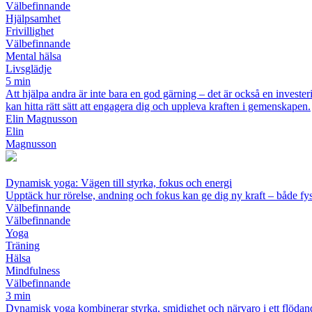
Välbefinnande
Hjälpsamhet
Frivillighet
Välbefinnande
Mental hälsa
Livsglädje
5 min
Att hjälpa andra är inte bara en god gärning – det är också en invester
kan hitta rätt sätt att engagera dig och uppleva kraften i gemenskapen.
Elin Magnusson
Elin
Magnusson
Dynamisk yoga: Vägen till styrka, fokus och energi
Upptäck hur rörelse, andning och fokus kan ge dig ny kraft – både fys
Välbefinnande
Välbefinnande
Yoga
Träning
Hälsa
Mindfulness
Välbefinnande
3 min
Dynamisk yoga kombinerar styrka, smidighet och närvaro i ett flödand