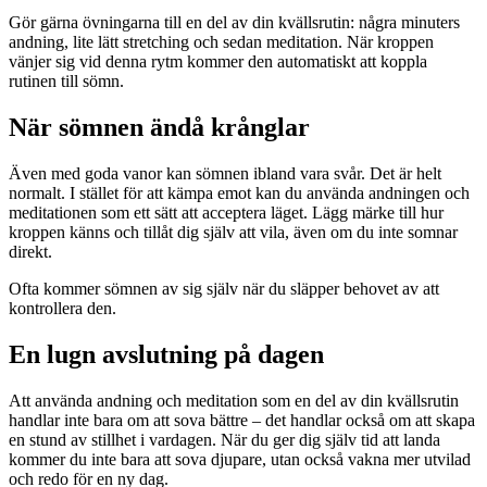
Gör gärna övningarna till en del av din kvällsrutin: några minuters
andning, lite lätt stretching och sedan meditation. När kroppen
vänjer sig vid denna rytm kommer den automatiskt att koppla
rutinen till sömn.
När sömnen ändå krånglar
Även med goda vanor kan sömnen ibland vara svår. Det är helt
normalt. I stället för att kämpa emot kan du använda andningen och
meditationen som ett sätt att acceptera läget. Lägg märke till hur
kroppen känns och tillåt dig själv att vila, även om du inte somnar
direkt.
Ofta kommer sömnen av sig själv när du släpper behovet av att
kontrollera den.
En lugn avslutning på dagen
Att använda andning och meditation som en del av din kvällsrutin
handlar inte bara om att sova bättre – det handlar också om att skapa
en stund av stillhet i vardagen. När du ger dig själv tid att landa
kommer du inte bara att sova djupare, utan också vakna mer utvilad
och redo för en ny dag.