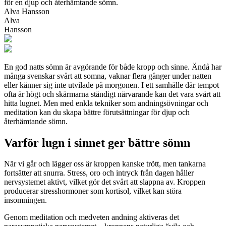
för en djup och återhämtande sömn.
Alva Hansson
Alva
Hansson
En god natts sömn är avgörande för både kropp och sinne. Ändå har
många svenskar svårt att somna, vaknar flera gånger under natten
eller känner sig inte utvilade på morgonen. I ett samhälle där tempot
ofta är högt och skärmarna ständigt närvarande kan det vara svårt att
hitta lugnet. Men med enkla tekniker som andningsövningar och
meditation kan du skapa bättre förutsättningar för djup och
återhämtande sömn.
Varför lugn i sinnet ger bättre sömn
När vi går och lägger oss är kroppen kanske trött, men tankarna
fortsätter att snurra. Stress, oro och intryck från dagen håller
nervsystemet aktivt, vilket gör det svårt att slappna av. Kroppen
producerar stresshormoner som kortisol, vilket kan störa
insomningen.
Genom meditation och medveten andning aktiveras det