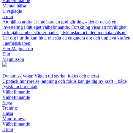
Välbefinnande
Mental hälsa
Livsglädje
5 min
Att hjälpa andra är inte bara en god gärning – det är också en
investering i ditt eget välbefinnande. Forskning visar att frivillighet
och hjälpsamhet stärker både självkänslan och den mentala hälsan.
Lär dig hur du kan hitta rätt sätt att engagera dig och uppleva kraften
i gemenskapen.
Elin Magnusson
Elin
Magnusson
Dynamisk yoga: Vägen till styrka, fokus och energi
Upptäck hur rörelse, andning och fokus kan ge dig ny kraft – både
fysiskt och mentalt
Välbefinnande
Välbefinnande
Yoga
Träning
Hälsa
Mindfulness
Välbefinnande
3 min