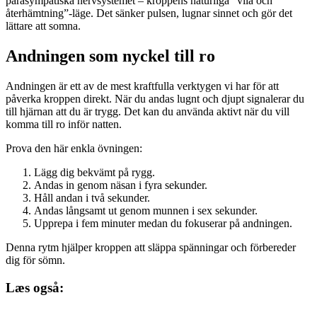
parasympatiska nervsystemet – kroppens naturliga “vila och
återhämtning”-läge. Det sänker pulsen, lugnar sinnet och gör det
lättare att somna.
Andningen som nyckel till ro
Andningen är ett av de mest kraftfulla verktygen vi har för att
påverka kroppen direkt. När du andas lugnt och djupt signalerar du
till hjärnan att du är trygg. Det kan du använda aktivt när du vill
komma till ro inför natten.
Prova den här enkla övningen:
Lägg dig bekvämt på rygg.
Andas in genom näsan i fyra sekunder.
Håll andan i två sekunder.
Andas långsamt ut genom munnen i sex sekunder.
Upprepa i fem minuter medan du fokuserar på andningen.
Denna rytm hjälper kroppen att släppa spänningar och förbereder
dig för sömn.
Læs også: