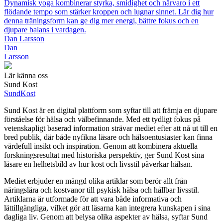
Dynamisk yoga kombinerar styrka, smidighet och närvaro i ett
flödande tempo som stärker kroppen och lugnar sinnet. Lär dig hur
denna träningsform kan ge dig mer energi, bättre fokus och en
djupare balans i vardagen.
Dan Larsson
Dan
Larsson
Lär känna oss
Sund Kost
Sund
Kost
Sund Kost är en digital plattform som syftar till att främja en djupare
förståelse för hälsa och välbefinnande. Med ett tydligt fokus på
vetenskapligt baserad information strävar mediet efter att nå ut till en
bred publik, där både nyfikna läsare och hälsoentusiaster kan finna
värdefull insikt och inspiration. Genom att kombinera aktuella
forskningsresultat med historiska perspektiv, ger Sund Kost sina
läsare en helhetsbild av hur kost och livsstil påverkar hälsan.
Mediet erbjuder en mängd olika artiklar som berör allt från
näringslära och kostvanor till psykisk hälsa och hållbar livsstil.
Artiklarna är utformade för att vara både informativa och
lättillgängliga, vilket gör att läsarna kan integrera kunskapen i sina
dagliga liv. Genom att belysa olika aspekter av hälsa, syftar Sund