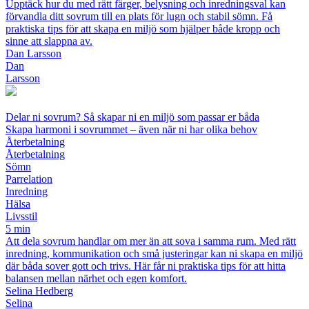
Upptäck hur du med rätt färger, belysning och inredningsval kan
förvandla ditt sovrum till en plats för lugn och stabil sömn. Få
praktiska tips för att skapa en miljö som hjälper både kropp och
sinne att slappna av.
Dan Larsson
Dan
Larsson
Delar ni sovrum? Så skapar ni en miljö som passar er båda
Skapa harmoni i sovrummet – även när ni har olika behov
Återbetalning
Återbetalning
Sömn
Parrelation
Inredning
Hälsa
Livsstil
5 min
Att dela sovrum handlar om mer än att sova i samma rum. Med rätt
inredning, kommunikation och små justeringar kan ni skapa en miljö
där båda sover gott och trivs. Här får ni praktiska tips för att hitta
balansen mellan närhet och egen komfort.
Selina Hedberg
Selina