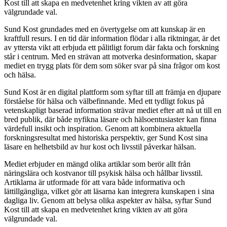
Kost till att skapa en medvetenhet kring vikten av att göra
välgrundade val.
Sund Kost grundades med en övertygelse om att kunskap är en
kraftfull resurs. I en tid där information flödar i alla riktningar, är det
av yttersta vikt att erbjuda ett pålitligt forum där fakta och forskning
står i centrum. Med en strävan att motverka desinformation, skapar
mediet en trygg plats för dem som söker svar på sina frågor om kost
och hälsa.
Sund Kost är en digital plattform som syftar till att främja en djupare
förståelse för hälsa och välbefinnande. Med ett tydligt fokus på
vetenskapligt baserad information strävar mediet efter att nå ut till en
bred publik, där både nyfikna läsare och hälsoentusiaster kan finna
värdefull insikt och inspiration. Genom att kombinera aktuella
forskningsresultat med historiska perspektiv, ger Sund Kost sina
läsare en helhetsbild av hur kost och livsstil påverkar hälsan.
Mediet erbjuder en mängd olika artiklar som berör allt från
näringslära och kostvanor till psykisk hälsa och hållbar livsstil.
Artiklarna är utformade för att vara både informativa och
lättillgängliga, vilket gör att läsarna kan integrera kunskapen i sina
dagliga liv. Genom att belysa olika aspekter av hälsa, syftar Sund
Kost till att skapa en medvetenhet kring vikten av att göra
välgrundade val.