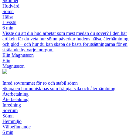
Skönhet
Hudvård
Sömn
Hälsa
Livsstil
6 min
Visste du att din hud arbetar som mest medan du sover? I den här
artikeln får du veta hur sömn påverkar hudens hälsa, återhämtning
och glöd – och hur du kan skapa de bästa förutsättningarna för en
strålande hy varje morgon.
Elin Magnusson
Elin
Magnusson
Inred sovrummet för ro och stabil sömn
Skapa en harmonisk oas som främjar vila och återhämtning
Återbetalning
Återbetalning
Inredning
Sovrum
Sömn
Hemmiljö
Välbefinnande
6 min