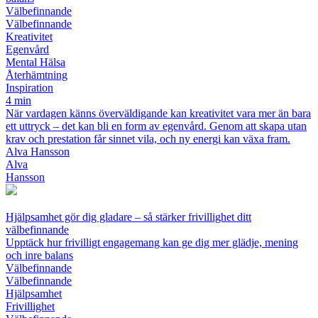
Välbefinnande
Välbefinnande
Kreativitet
Egenvård
Mental Hälsa
Återhämtning
Inspiration
4 min
När vardagen känns överväldigande kan kreativitet vara mer än bara
ett uttryck – det kan bli en form av egenvård. Genom att skapa utan
krav och prestation får sinnet vila, och ny energi kan växa fram.
Alva Hansson
Alva
Hansson
Hjälpsamhet gör dig gladare – så stärker frivillighet ditt
välbefinnande
Upptäck hur frivilligt engagemang kan ge dig mer glädje, mening
och inre balans
Välbefinnande
Välbefinnande
Hjälpsamhet
Frivillighet