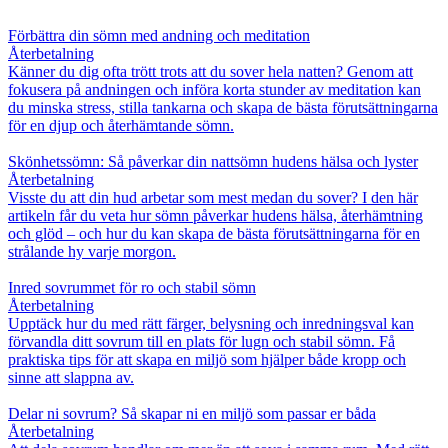
Förbättra din sömn med andning och meditation
Återbetalning
Känner du dig ofta trött trots att du sover hela natten? Genom att
fokusera på andningen och införa korta stunder av meditation kan
du minska stress, stilla tankarna och skapa de bästa förutsättningarna
för en djup och återhämtande sömn.
Skönhetssömn: Så påverkar din nattsömn hudens hälsa och lyster
Återbetalning
Visste du att din hud arbetar som mest medan du sover? I den här
artikeln får du veta hur sömn påverkar hudens hälsa, återhämtning
och glöd – och hur du kan skapa de bästa förutsättningarna för en
strålande hy varje morgon.
Inred sovrummet för ro och stabil sömn
Återbetalning
Upptäck hur du med rätt färger, belysning och inredningsval kan
förvandla ditt sovrum till en plats för lugn och stabil sömn. Få
praktiska tips för att skapa en miljö som hjälper både kropp och
sinne att slappna av.
Delar ni sovrum? Så skapar ni en miljö som passar er båda
Återbetalning