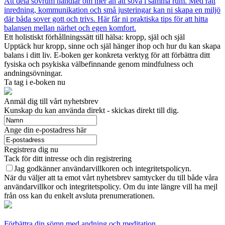
Att dela sovrum handlar om mer än att sova i samma rum. Med rätt
inredning, kommunikation och små justeringar kan ni skapa en miljö
där båda sover gott och trivs. Här får ni praktiska tips för att hitta
balansen mellan närhet och egen komfort.
Ett holistiskt förhållningssätt till hälsa: kropp, själ och själ
Upptäck hur kropp, sinne och själ hänger ihop och hur du kan skapa
balans i ditt liv. E-boken ger konkreta verktyg för att förbättra ditt
fysiska och psykiska välbefinnande genom mindfulness och
andningsövningar.
Ta tag i e-boken nu
Anmäl dig till vårt nyhetsbrev
Kunskap du kan använda direkt - skickas direkt till dig.
Ange din e-postadress här
Registrera dig nu
Tack för ditt intresse och din registrering
Jag godkänner användarvillkoren och integritetspolicyn.
När du väljer att ta emot vårt nyhetsbrev samtycker du till både våra
användarvillkor och integritetspolicy. Om du inte längre vill ha mejl
från oss kan du enkelt avsluta prenumerationen.
Förbättra din sömn med andning och meditation