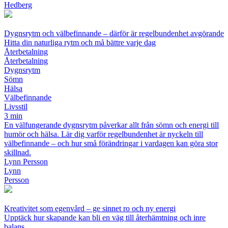
Hedberg
Dygnsrytm och välbefinnande – därför är regelbundenhet avgörande
Hitta din naturliga rytm och må bättre varje dag
Återbetalning
Återbetalning
Dygnsrytm
Sömn
Hälsa
Välbefinnande
Livsstil
3 min
En välfungerande dygnsrytm påverkar allt från sömn och energi till
humör och hälsa. Lär dig varför regelbundenhet är nyckeln till
välbefinnande – och hur små förändringar i vardagen kan göra stor
skillnad.
Lynn Persson
Lynn
Persson
Kreativitet som egenvård – ge sinnet ro och ny energi
Upptäck hur skapande kan bli en väg till återhämtning och inre
balans