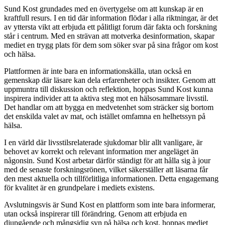
Sund Kost grundades med en övertygelse om att kunskap är en
kraftfull resurs. I en tid där information flödar i alla riktningar, är det
av yttersta vikt att erbjuda ett pålitligt forum där fakta och forskning
står i centrum. Med en strävan att motverka desinformation, skapar
mediet en trygg plats för dem som söker svar på sina frågor om kost
och hälsa.
Plattformen är inte bara en informationskälla, utan också en
gemenskap där läsare kan dela erfarenheter och insikter. Genom att
uppmuntra till diskussion och reflektion, hoppas Sund Kost kunna
inspirera individer att ta aktiva steg mot en hälsosammare livsstil.
Det handlar om att bygga en medvetenhet som sträcker sig bortom
det enskilda valet av mat, och istället omfamna en helhetssyn på
hälsa.
I en värld där livsstilsrelaterade sjukdomar blir allt vanligare, är
behovet av korrekt och relevant information mer angeläget än
någonsin. Sund Kost arbetar därför ständigt för att hålla sig à jour
med de senaste forskningsrönen, vilket säkerställer att läsarna får
den mest aktuella och tillförlitliga informationen. Detta engagemang
för kvalitet är en grundpelare i mediets existens.
Avslutningsvis är Sund Kost en plattform som inte bara informerar,
utan också inspirerar till förändring. Genom att erbjuda en
djupgående och mångsidig syn på hälsa och kost, hoppas mediet