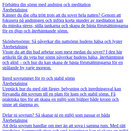
Förbättra din sömn med andning och meditation
Återbetalning
Känner du dig ofta trött trots att du sover hela natten? Genom att
fokusera på andningen och införa korta stunder av meditation kan
du minska stress, stilla tankarna och skapa de bästa förutsättningarna
för en djup och återhämtande sömn.
Skönhetssömn: Så påverkar din nattsömn hudens hälsa och lyster
Återbetalning
Visste du att din hud arbetar som mest medan du sover? I den här
artikeln får du veta hur sömn påverkar hudens hälsa, återhämtning
och glöd – och hur du kan skapa de bästa förutsättningarna för en
strålande hy varje morgon.
Inred sovrummet för ro och stabil sömn
Återbetalning
Upptäck hur du med rätt färger, belysning och inredningsval kan
förvandla ditt sovrum till en plats för lugn och stabil sömn. Få
praktiska tips för att skapa en miljö som hjälper både kropp och
sinne att slappna av.
Delar ni sovrum? Så skapar ni en miljö som passar er båda
Återbetalning
Att dela sovrum handlar om mer än att sova i samma rum. Med rätt
inredning, kommunikation och små justeringar kan ni skapa en miljö