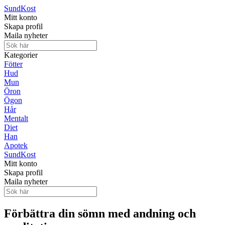
Sund
Kost
Mitt konto
Skapa profil
Maila nyheter
Kategorier
Fötter
Hud
Mun
Öron
Ögon
Hår
Mentalt
Diet
Han
Apotek
Sund
Kost
Mitt konto
Skapa profil
Maila nyheter
Förbättra din sömn med andning och