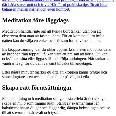
där båda sover gott och trivs. Här får ni praktiska tips för att hitta
balansen mellan närhet och egen komfort.
Meditation före läggdags
Meditation handlar inte om att tvinga bort tankar, utan om att
observera dem utan att fastna i dem. För att komma till ro inför
natten kan du välja en enkel och stillsam form av meditation.
En kroppsscanning, där du riktar uppmärksamheten mot olika delar
av kroppen från topp till tå, kan vara ett bra sätt att börja. Du kan
också bara sitta eller ligga stilla och följa andningen. När tankarna
vandrar iväg, för du dem varsamt tillbaka till andetaget.
Efter några minuter märker du ofta att kroppen känns tyngre och
sinnet lugnare – ett tecken på att du är på väg in i vila.
Skapa rätt förutsättningar
För att andning och meditation ska ge bästa effekt är det viktigt att
skapa en miljö som främjar lugn. Stäng av skärmar minst en
halvtimme innan du går och lägger dig, dämpa belysningen och se
till att sovrummet är svalt och tyst.