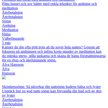
Hitta lugnet och sov bättre med enkla tekniker för andning och
meditation
Återbetalning
Återbetalning
Sömn
Andning
Meditation
Hälsa
Välbefinnande
5 min
Känner du dig ofta trött trots att du sover hela natten? Genom att
fokusera på andningen och införa korta stunder av meditation kan
du minska stress, stilla tankarna och skapa de bästa förutsättningarna
för en djup och återhämtande sömn.
Alva Hansson
Alva
Hansson
Skönhetssömn: Så påverkar din nattsömn hudens hälsa och lyster
Upptäck hur en god natts sömn kan förvandla din hud och ge den
ny lyster
Återbetalning
Återbetalning