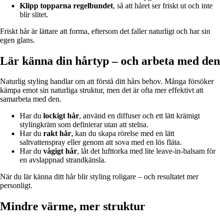
Klipp topparna regelbundet
, så att håret ser friskt ut och inte
blir slitet.
Friskt hår är lättare att forma, eftersom det faller naturligt och har sin
egen glans.
Lär känna din hårtyp – och arbeta med den
Naturlig styling handlar om att förstå ditt hårs behov. Många försöker
kämpa emot sin naturliga struktur, men det är ofta mer effektivt att
samarbeta med den.
Har du
lockigt hår
, använd en diffuser och ett lätt krämigt
stylingkräm som definierar utan att stelna.
Har du
rakt hår
, kan du skapa rörelse med en lätt
saltvattenspray eller genom att sova med en lös fläta.
Har du
vågigt hår
, låt det lufttorka med lite leave-in-balsam för
en avslappnad strandkänsla.
När du lär känna ditt hår blir styling roligare – och resultatet mer
personligt.
Mindre värme, mer struktur