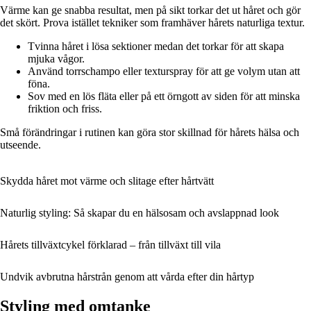
Värme kan ge snabba resultat, men på sikt torkar det ut håret och gör
det skört. Prova istället tekniker som framhäver hårets naturliga textur.
Tvinna håret i lösa sektioner medan det torkar för att skapa
mjuka vågor.
Använd torrschampo eller texturspray för att ge volym utan att
föna.
Sov med en lös fläta eller på ett örngott av siden för att minska
friktion och friss.
Små förändringar i rutinen kan göra stor skillnad för hårets hälsa och
utseende.
Skydda håret mot värme och slitage efter hårtvätt
Naturlig styling: Så skapar du en hälsosam och avslappnad look
Hårets tillväxtcykel förklarad – från tillväxt till vila
Undvik avbrutna hårstrån genom att vårda efter din hårtyp
Styling med omtanke