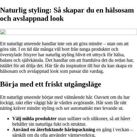
Naturlig styling: Så skapar du en hälsosam
och avslappnad look
Ett naturligt utseende handlar inte om att göra mindre – utan om att
göra rätt. I en tid där många vill bort från tunga produkter och
överstylade frisyrer har naturlig styling blivit ett uttryck för hälsa,
balans och självkänsla. Det handlar om att framhäva det du redan har,
istället för att dölja det. Här får du inspiration till hur du kan skapa en
hälsosam och avslappnad look som passar din vardag.
Börja med ett friskt utgångsläge
Ett naturligt utseende börjar med välmående hår. Oavsett om du har
lockigt, rakt eller vågigt hår är vården avgörande. Hår som får rätt
näring kräver mindre styling och ser automatiskt mer levande ut.
Välj milda produkter
utan sulfater och silikoner, så att håret
behåller sin naturliga fukt och struktur.
Använd en återfuktande hårinpackning
en gång i veckan –
särskilt om du ofta använder värmeverktyg.