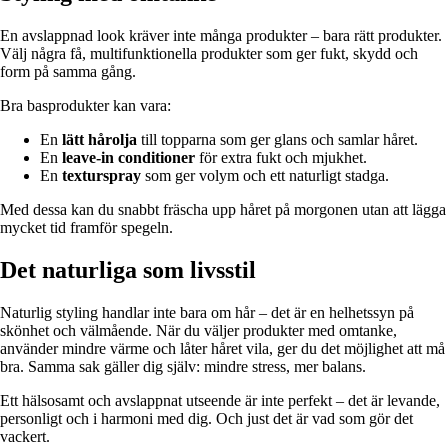
En avslappnad look kräver inte många produkter – bara rätt produkter.
Välj några få, multifunktionella produkter som ger fukt, skydd och
form på samma gång.
Bra basprodukter kan vara:
En
lätt hårolja
till topparna som ger glans och samlar håret.
En
leave-in conditioner
för extra fukt och mjukhet.
En
texturspray
som ger volym och ett naturligt stadga.
Med dessa kan du snabbt fräscha upp håret på morgonen utan att lägga
mycket tid framför spegeln.
Det naturliga som livsstil
Naturlig styling handlar inte bara om hår – det är en helhetssyn på
skönhet och välmående. När du väljer produkter med omtanke,
använder mindre värme och låter håret vila, ger du det möjlighet att må
bra. Samma sak gäller dig själv: mindre stress, mer balans.
Ett hälsosamt och avslappnat utseende är inte perfekt – det är levande,
personligt och i harmoni med dig. Och just det är vad som gör det
vackert.