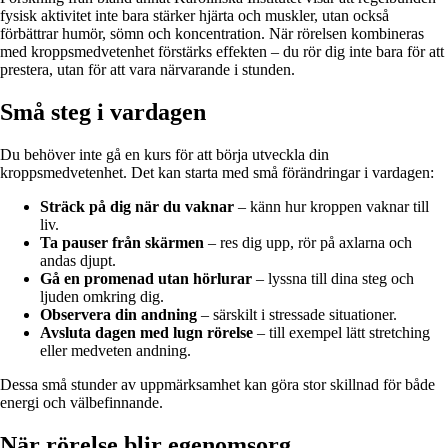
fysisk aktivitet inte bara stärker hjärta och muskler, utan också
förbättrar humör, sömn och koncentration. När rörelsen kombineras
med kroppsmedvetenhet förstärks effekten – du rör dig inte bara för att
prestera, utan för att vara närvarande i stunden.
Små steg i vardagen
Du behöver inte gå en kurs för att börja utveckla din
kroppsmedvetenhet. Det kan starta med små förändringar i vardagen:
Sträck på dig när du vaknar
– känn hur kroppen vaknar till
liv.
Ta pauser från skärmen
– res dig upp, rör på axlarna och
andas djupt.
Gå en promenad utan hörlurar
– lyssna till dina steg och
ljuden omkring dig.
Observera din andning
– särskilt i stressade situationer.
Avsluta dagen med lugn rörelse
– till exempel lätt stretching
eller medveten andning.
Dessa små stunder av uppmärksamhet kan göra stor skillnad för både
energi och välbefinnande.
När rörelse blir egenomsorg