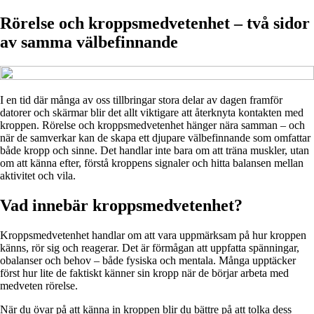
Rörelse och kroppsmedvetenhet – två sidor
av samma välbefinnande
I en tid där många av oss tillbringar stora delar av dagen framför
datorer och skärmar blir det allt viktigare att återknyta kontakten med
kroppen. Rörelse och kroppsmedvetenhet hänger nära samman – och
när de samverkar kan de skapa ett djupare välbefinnande som omfattar
både kropp och sinne. Det handlar inte bara om att träna muskler, utan
om att känna efter, förstå kroppens signaler och hitta balansen mellan
aktivitet och vila.
Vad innebär kroppsmedvetenhet?
Kroppsmedvetenhet handlar om att vara uppmärksam på hur kroppen
känns, rör sig och reagerar. Det är förmågan att uppfatta spänningar,
obalanser och behov – både fysiska och mentala. Många upptäcker
först hur lite de faktiskt känner sin kropp när de börjar arbeta med
medveten rörelse.
När du övar på att känna in kroppen blir du bättre på att tolka dess