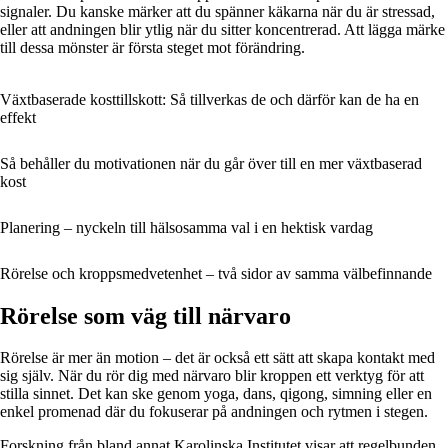
signaler. Du kanske märker att du spänner käkarna när du är stressad,
eller att andningen blir ytlig när du sitter koncentrerad. Att lägga märke
till dessa mönster är första steget mot förändring.
Växtbaserade kosttillskott: Så tillverkas de och därför kan de ha en
effekt
Så behåller du motivationen när du går över till en mer växtbaserad
kost
Planering – nyckeln till hälsosamma val i en hektisk vardag
Rörelse och kroppsmedvetenhet – två sidor av samma välbefinnande
Rörelse som väg till närvaro
Rörelse är mer än motion – det är också ett sätt att skapa kontakt med
sig själv. När du rör dig med närvaro blir kroppen ett verktyg för att
stilla sinnet. Det kan ske genom yoga, dans, qigong, simning eller en
enkel promenad där du fokuserar på andningen och rytmen i stegen.
Forskning från bland annat Karolinska Institutet visar att regelbunden