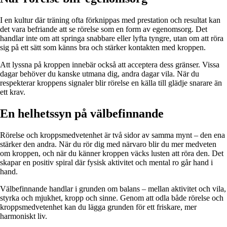
I en kultur där träning ofta förknippas med prestation och resultat kan
det vara befriande att se rörelse som en form av egenomsorg. Det
handlar inte om att springa snabbare eller lyfta tyngre, utan om att röra
sig på ett sätt som känns bra och stärker kontakten med kroppen.
Att lyssna på kroppen innebär också att acceptera dess gränser. Vissa
dagar behöver du kanske utmana dig, andra dagar vila. När du
respekterar kroppens signaler blir rörelse en källa till glädje snarare än
ett krav.
En helhetssyn på välbefinnande
Rörelse och kroppsmedvetenhet är två sidor av samma mynt – den ena
stärker den andra. När du rör dig med närvaro blir du mer medveten
om kroppen, och när du känner kroppen väcks lusten att röra den. Det
skapar en positiv spiral där fysisk aktivitet och mental ro går hand i
hand.
Välbefinnande handlar i grunden om balans – mellan aktivitet och vila,
styrka och mjukhet, kropp och sinne. Genom att odla både rörelse och
kroppsmedvetenhet kan du lägga grunden för ett friskare, mer
harmoniskt liv.