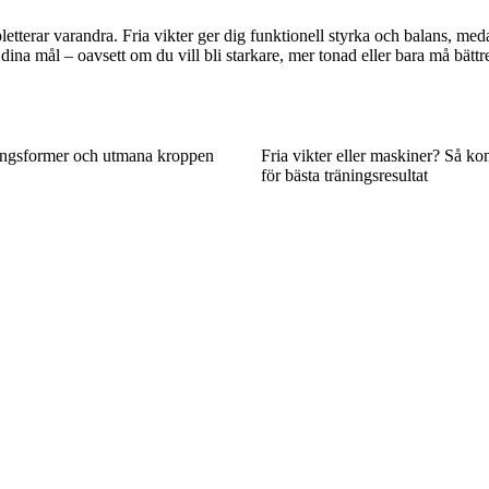
letterar varandra. Fria vikter ger dig funktionell styrka och balans, m
dina mål – oavsett om du vill bli starkare, mer tonad eller bara må bättr
ingsformer och utmana kroppen
Fria vikter eller maskiner? Så k
för bästa träningsresultat