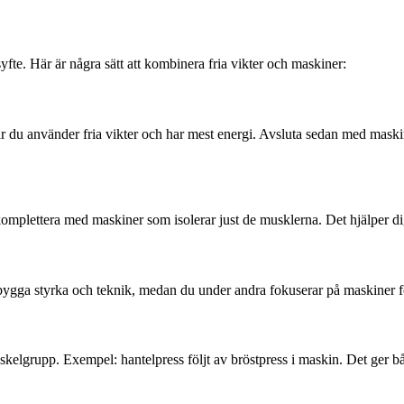
yfte. Här är några sätt att kombinera fria vikter och maskiner:
 du använder fria vikter och har mest energi. Avsluta sedan med maskine
u komplettera med maskiner som isolerar just de musklerna. Det hjälper d
 bygga styrka och teknik, medan du under andra fokuserar på maskiner fö
uskelgrupp. Exempel: hantelpress följt av bröstpress i maskin. Det ger 