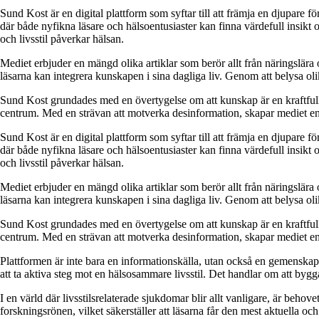
Sund Kost är en digital plattform som syftar till att främja en djupare fö
där både nyfikna läsare och hälsoentusiaster kan finna värdefull insikt 
och livsstil påverkar hälsan.
Mediet erbjuder en mängd olika artiklar som berör allt från näringslära oc
läsarna kan integrera kunskapen i sina dagliga liv. Genom att belysa oli
Sund Kost grundades med en övertygelse om att kunskap är en kraftfull resu
centrum. Med en strävan att motverka desinformation, skapar mediet en 
Sund Kost är en digital plattform som syftar till att främja en djupare fö
där både nyfikna läsare och hälsoentusiaster kan finna värdefull insikt 
och livsstil påverkar hälsan.
Mediet erbjuder en mängd olika artiklar som berör allt från näringslära oc
läsarna kan integrera kunskapen i sina dagliga liv. Genom att belysa oli
Sund Kost grundades med en övertygelse om att kunskap är en kraftfull resu
centrum. Med en strävan att motverka desinformation, skapar mediet en 
Plattformen är inte bara en informationskälla, utan också en gemenskap 
att ta aktiva steg mot en hälsosammare livsstil. Det handlar om att byg
I en värld där livsstilsrelaterade sjukdomar blir allt vanligare, är beho
forskningsrönen, vilket säkerställer att läsarna får den mest aktuella oc