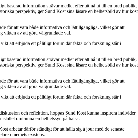
gt baserad information strävar mediet efter att nå ut till en bred publik,
toriska perspektiv, ger Sund Kost sina läsare en helhetsbild av hur kost
de för att vara både informativa och lättillgängliga, vilket gör att
ng vikten av att göra välgrundade val.
ikt att erbjuda ett pålitligt forum där fakta och forskning står i
gt baserad information strävar mediet efter att nå ut till en bred publik,
toriska perspektiv, ger Sund Kost sina läsare en helhetsbild av hur kost
de för att vara både informativa och lättillgängliga, vilket gör att
ng vikten av att göra välgrundade val.
ikt att erbjuda ett pålitligt forum där fakta och forskning står i
 diskussion och reflektion, hoppas Sund Kost kunna inspirera individer
h istället omfamna en helhetssyn på hälsa.
ost arbetar därför ständigt för att hålla sig à jour med de senaste
elare i mediets existens.