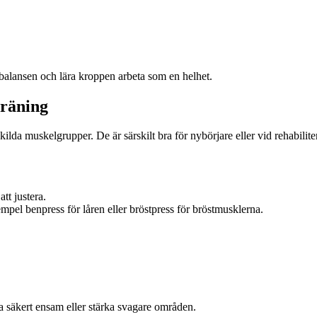
a balansen och lära kroppen arbeta som en helhet.
träning
ilda muskelgrupper. De är särskilt bra för nybörjare eller vid rehabiliter
tt justera.
empel benpress för låren eller bröstpress för bröstmusklerna.
a säkert ensam eller stärka svagare områden.