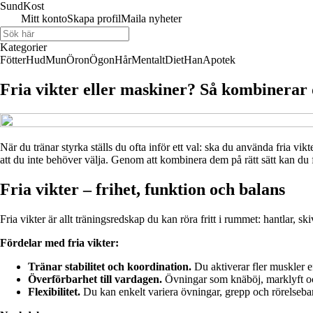
Sund
Kost
Mitt konto
Skapa profil
Maila nyheter
Kategorier
Fötter
Hud
Mun
Öron
Ögon
Hår
Mentalt
Diet
Han
Apotek
Fria vikter eller maskiner? Så kombinerar 
När du tränar styrka ställs du ofta inför ett val: ska du använda fria v
att du inte behöver välja. Genom att kombinera dem på rätt sätt kan du få 
Fria vikter – frihet, funktion och balans
Fria vikter är allt träningsredskap du kan röra fritt i rummet: hantlar, s
Fördelar med fria vikter:
Tränar stabilitet och koordination.
Du aktiverar fler muskler e
Överförbarhet till vardagen.
Övningar som knäböj, marklyft och 
Flexibilitet.
Du kan enkelt variera övningar, grepp och rörelseba