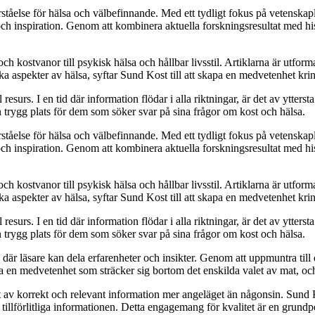
rståelse för hälsa och välbefinnande. Med ett tydligt fokus på vetenskapli
och inspiration. Genom att kombinera aktuella forskningsresultat med his
h kostvanor till psykisk hälsa och hållbar livsstil. Artiklarna är utforma
ka aspekter av hälsa, syftar Sund Kost till att skapa en medvetenhet kri
rs. I en tid där information flödar i alla riktningar, är det av yttersta v
trygg plats för dem som söker svar på sina frågor om kost och hälsa.
rståelse för hälsa och välbefinnande. Med ett tydligt fokus på vetenskapli
och inspiration. Genom att kombinera aktuella forskningsresultat med his
h kostvanor till psykisk hälsa och hållbar livsstil. Artiklarna är utforma
ka aspekter av hälsa, syftar Sund Kost till att skapa en medvetenhet kri
rs. I en tid där information flödar i alla riktningar, är det av yttersta v
trygg plats för dem som söker svar på sina frågor om kost och hälsa.
där läsare kan dela erfarenheter och insikter. Genom att uppmuntra till
ga en medvetenhet som sträcker sig bortom det enskilda valet av mat, oc
vet av korrekt och relevant information mer angeläget än någonsin. Sund K
h tillförlitliga informationen. Detta engagemang för kvalitet är en grundp