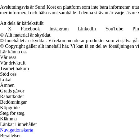
Avslutningsvis är Sund Kost en plattform som inte bara informerar, utan
mer informerat och hälsosamt samhälle. I denna strävan är varje läsare v
Att dela är kärleksfullt
X
Facebook
Instagram
LinkedIn
YouTube
Pin
© Allt material är skyddat.
© Innehållet är skyddat. Vi rekommenderar produkter som vi själva går 
© Copyright gäller allt innehåll här. Vi kan få en del av försäljningen v
Lär känna oss
Vår resa
Vår drivkraft
Teamet bakom
Stöd oss
Lokal
Ämnen
Gratis gåvor
Rabattkoder
Bedömningar
Köpguide
Steg för steg
Klämma
Länkar i innehållet
Navigationskarta
Berättelser