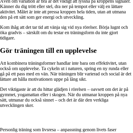
Även om variation är bra är det viktigt att lyssna på kroppens signaler.
Känner du dig trött eller stel, dra ner på tempot eller välj en lättare
aktivitet. Målet är inte att pressa kroppen hela tiden, utan att utmana
den på ett sätt som ger energi och utveckling.
Kom ihåg att det tar tid att vänja sig vid nya rörelser. Börja lugnt och
öka gradvis – särskilt om du testar en träningsform du inte gjort
tidigare.
Gör träningen till en upplevelse
Att kombinera träningsformer handlar inte bara om effektivitet, utan
också om upplevelse. Ta cykeln ut i naturen, spring en ny runda eller
gå på ett pass med en vän. När träningen blir varierad och social är det
lättare att hålla motivationen uppe på lång sikt.
Det viktigaste är att du hittar glädjen i rörelsen – oavsett om det är på
gymmet, yogamattan eller i skogen. När du utmanar kroppen på nya
sätt, utmanar du också sinnet – och det är där den verkliga
utvecklingen sker.
Personlig träning som livsresa – anpassning genom livets faser