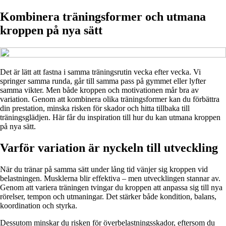
Kombinera träningsformer och utmana
kroppen på nya sätt
Det är lätt att fastna i samma träningsrutin vecka efter vecka. Vi
springer samma runda, går till samma pass på gymmet eller lyfter
samma vikter. Men både kroppen och motivationen mår bra av
variation. Genom att kombinera olika träningsformer kan du förbättra
din prestation, minska risken för skador och hitta tillbaka till
träningsglädjen. Här får du inspiration till hur du kan utmana kroppen
på nya sätt.
Varför variation är nyckeln till utveckling
När du tränar på samma sätt under lång tid vänjer sig kroppen vid
belastningen. Musklerna blir effektiva – men utvecklingen stannar av.
Genom att variera träningen tvingar du kroppen att anpassa sig till nya
rörelser, tempon och utmaningar. Det stärker både kondition, balans,
koordination och styrka.
Dessutom minskar du risken för överbelastningsskador, eftersom du