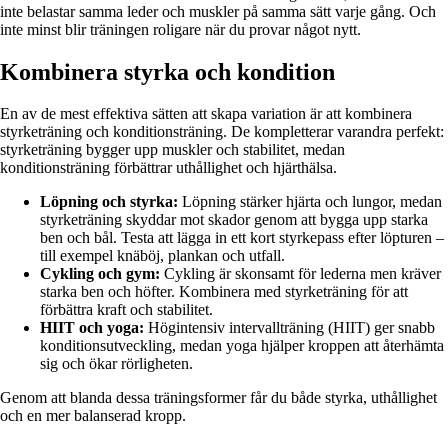
inte belastar samma leder och muskler på samma sätt varje gång. Och
inte minst blir träningen roligare när du provar något nytt.
Kombinera styrka och kondition
En av de mest effektiva sätten att skapa variation är att kombinera
styrketräning och konditionsträning. De kompletterar varandra perfekt:
styrketräning bygger upp muskler och stabilitet, medan
konditionsträning förbättrar uthållighet och hjärthälsa.
Löpning och styrka:
Löpning stärker hjärta och lungor, medan
styrketräning skyddar mot skador genom att bygga upp starka
ben och bål. Testa att lägga in ett kort styrkepass efter löpturen –
till exempel knäböj, plankan och utfall.
Cykling och gym:
Cykling är skonsamt för lederna men kräver
starka ben och höfter. Kombinera med styrketräning för att
förbättra kraft och stabilitet.
HIIT och yoga:
Högintensiv intervallträning (HIIT) ger snabb
konditionsutveckling, medan yoga hjälper kroppen att återhämta
sig och ökar rörligheten.
Genom att blanda dessa träningsformer får du både styrka, uthållighet
och en mer balanserad kropp.