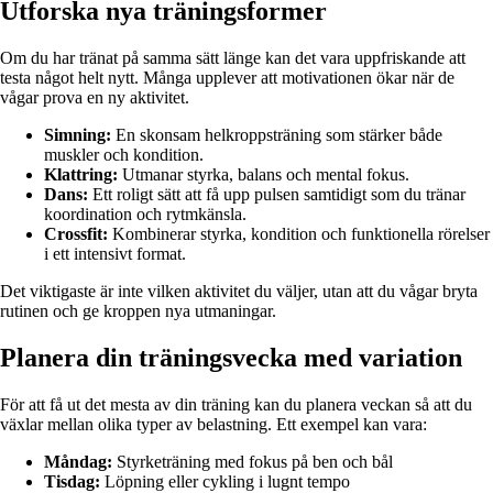
Utforska nya träningsformer
Om du har tränat på samma sätt länge kan det vara uppfriskande att
testa något helt nytt. Många upplever att motivationen ökar när de
vågar prova en ny aktivitet.
Simning:
En skonsam helkroppsträning som stärker både
muskler och kondition.
Klattring:
Utmanar styrka, balans och mental fokus.
Dans:
Ett roligt sätt att få upp pulsen samtidigt som du tränar
koordination och rytmkänsla.
Crossfit:
Kombinerar styrka, kondition och funktionella rörelser
i ett intensivt format.
Det viktigaste är inte vilken aktivitet du väljer, utan att du vågar bryta
rutinen och ge kroppen nya utmaningar.
Planera din träningsvecka med variation
För att få ut det mesta av din träning kan du planera veckan så att du
växlar mellan olika typer av belastning. Ett exempel kan vara:
Måndag:
Styrketräning med fokus på ben och bål
Tisdag:
Löpning eller cykling i lugnt tempo